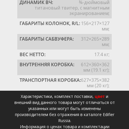
ДИНАМИК ВЧ:
¾-дюймовый
титановый твитер, с магнитным
экранированием;
ГАБАРИТЫ КОЛОНОК, R/L:
156×217×127
мм;
ГАБАРИТЫ САБВУФЕРА:
312×265×289
мм;
ВЕС НЕТТО:
17.4 кг;
ВНУТРЕННЯЯ КОРОБКА:
612×360×362
мм (19.1 кг);
ТРАНСПОРТНАЯ КОРОБКА:
627×375×382
мм (20 кг);
Xарактеристики, комплект поставки,
цвет
и
внешний вид данного товара могут отличаться от
указанных или могут быть изменены
производителем без отражения в каталоге Edifier
Russia.
Информация о ценах товара и комплектации